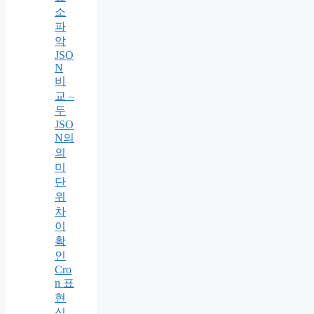
소
파
악
JSO
N
비
교 –
두
JSO
N의
의
미
단
위
차
이
확
인
Cro
n 표
현
식