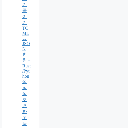
기
줄
이
기
TO
ML
↔
JSO
N
변
환 –
Rust
/Pyt
hon
설
정
상
호
변
환
초
등