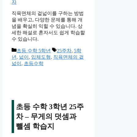
자
직육면체의 겉넓이를 구하는 방법
을 배우고, 다양한 문제를 통해 개
념을 확실히 익힐 수 있습니다. 상
세한 해설로 혼자서도 쉽게 학습할
수 있습니다.
카
태
초등 수학 5학년
25주차
,
5학
테
그
년
,
넓이
,
입체도형
,
직육면체의 겉
고
넓이
,
초등수학
리
초등 수학 3학년 25주
차 – 무게의 덧셈과
뺄셈 학습지