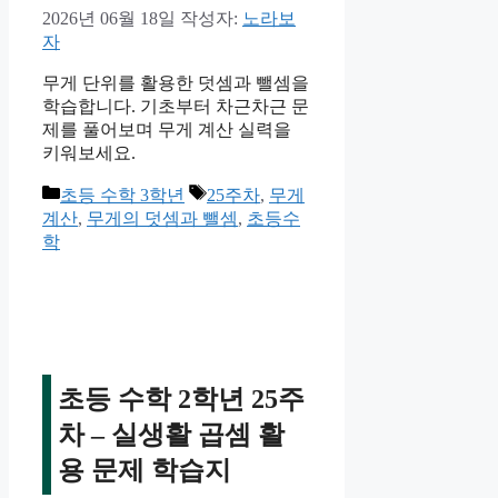
2026년 06월 18일
작성자:
노라보
자
무게 단위를 활용한 덧셈과 뺄셈을
학습합니다. 기초부터 차근차근 문
제를 풀어보며 무게 계산 실력을
키워보세요.
카
태
초등 수학 3학년
25주차
,
무게
테
그
계산
,
무게의 덧셈과 뺄셈
,
초등수
고
학
리
초등 수학 2학년 25주
차 – 실생활 곱셈 활
용 문제 학습지