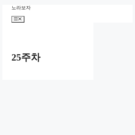
컨
노라보자
텐
메
츠
뉴
로
건
너
뛰
기
25주차