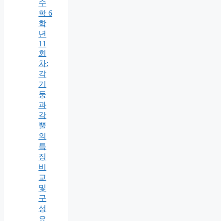
수
학 6
학
년
11
회
차:
각
기
둥
과
각
뿔
의
특
징
비
교
및
구
성
요