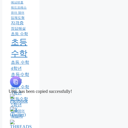
예상번호
워드프레스
유아 영어
입체도형
자격증
정답해설
초등 수학
초등
수학
초등 수학
4학년
초등수학
4학년
초등 수학
URL has been copied successfully!
5학년
초등수학
5학년
초등영어
학습지