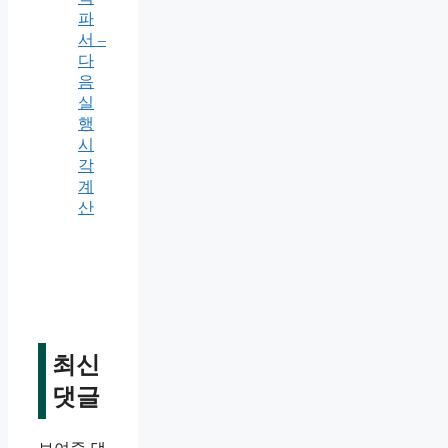
파
서 –
다
음
실
행
시
각
계
산
최신
댓글