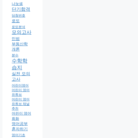
나눗셈
단기합격
당첨번호
로또
로또분석
모의고사
민법
부동산학
개론
분수
수학학
습지
실전 모의
고사
어린이영어
어린이 영어
유튜브
어린이 영어
유튜브 채널
추천
어린이 영어
회화
영어공부
혼자하기
영어기초