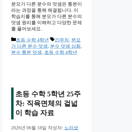
분모가 다른 분수의 덧셈은 통분이
라는 과정을 통해 해결됩니다. 이
학습지를 통해 분모가 다른 분수의
덧셈 원리를 이해하고 다양한 문제
를 풀어보세요.
카
태
초등 수학 4학년
25주차
,
분모
테
그
가 다른 분수 덧셈
,
분수 덧셈 심화
,
고
분수 통분 덧셈
,
초등 수학 4학년
리
초등 수학 5학년 25주
차: 직육면체의 겉넓
이 학습 자료
2026년 06월 18일
작성자:
노라보