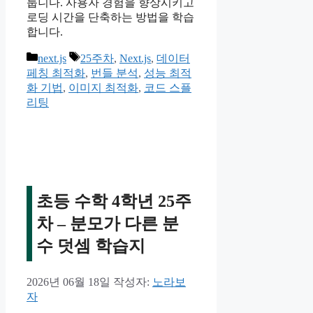
룹니다. 사용자 경험을 향상시키고
로딩 시간을 단축하는 방법을 학습
합니다.
카
태
next.js
25주차
,
Next.js
,
데이터
테
그
페칭 최적화
,
번들 분석
,
성능 최적
고
화 기법
,
이미지 최적화
,
코드 스플
리
리팅
초등 수학 4학년 25주
차 – 분모가 다른 분
수 덧셈 학습지
2026년 06월 18일
작성자:
노라보
자