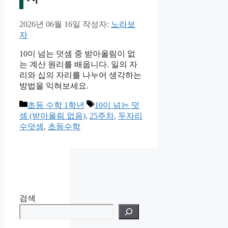
2026년 06월 16일
작성자:
노라보
자
10이 넘는 덧셈 중 받아올림이 없
는 계산 원리를 배웁니다. 일의 자
리와 십의 자리를 나누어 생각하는
방법을 익혀보세요.
카
태
초등 수학 1학년
10이 넘는 덧
테
그
셈 (받아올림 없음)
,
25주차
,
두자리
고
수덧셈
,
초등수학
리
검색