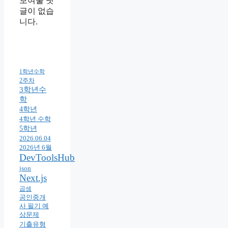
보여줄 댓
글이 없습
니다.
1학년수학
2주차
3학년수
학
4학년
4학년 수학
5학년
2026.06.04
2026년 6월
DevToolsHub
json
Next.js
곱셈
공인중개
사 필기 예
상문제
기출유형