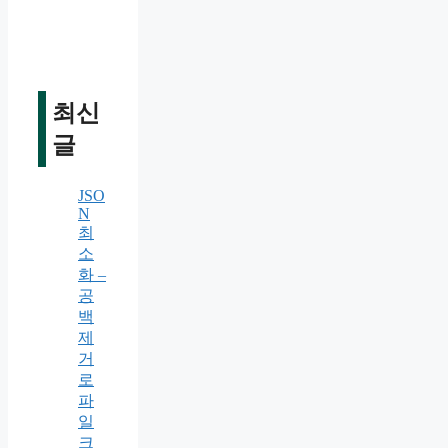
최신
글
JSO
N
최
소
화 –
공
백
제
거
로
파
일
크