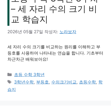
– 세 자리 수의 크기 비
교 학습지
2026년 05월 27일
작성자:
노라보자
세 자리 수의 크기를 비교하는 원리를 이해하고 부
등호를 사용하여 나타내는 연습을 합니다. 기초부터
차근차근 배워보아요!
카
초등 수학 3학년
테
태
3학년수학
,
부등호
,
수의크기비교
,
초등수학
,
학
고
그
습지
리