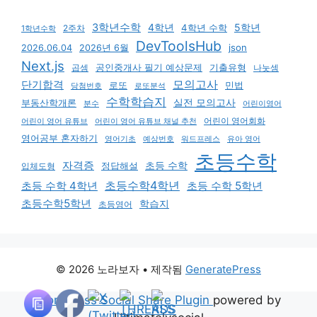
3학년수학
4학년
5학년
4학년 수학
2주차
1학년수학
DevToolsHub
json
2026.06.04
2026년 6월
Next.js
기출유형
곱셈
공인중개사 필기 예상문제
나눗셈
모의고사
단기합격
로또
민법
당첨번호
로또분석
수학학습지
실전 모의고사
부동산학개론
분수
어린이영어
어린이 영어회화
어린이 영어 유튜브
어린이 영어 유튜브 채널 추천
영어공부 혼자하기
영어기초
예상번호
유아 영어
워드프레스
초등수학
자격증
초등 수학
입체도형
정답해설
초등수학4학년
초등 수학 4학년
초등 수학 5학년
초등수학5학년
학습지
초등영어
© 2026 노라보자
• 제작됨
GeneratePress
Wordpress Social Share Plugin
powered by