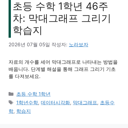
초등 수학 1학년 46주
차: 막대그래프 그리기
학습지
2026년 07월 05일
작성자:
노라보자
자료의 개수를 세어 막대그래프로 나타내는 방법을
배웁니다. 단계별 해설을 통해 그래프 그리기 기초
를 다져보세요.
카
초등 수학 1학년
테
태
1학년수학
,
데이터시각화
,
막대그래프
,
초등수
고
그
학
,
학습지
리