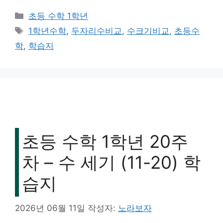
카
초등 수학 1학년
테
태
1학년수학
,
두자리수비교
,
수크기비교
,
초등수
고
그
학
,
학습지
리
초등 수학 1학년 20주
차 – 수 세기 (11-20) 학
습지
2026년 06월 11일
작성자:
노라보자