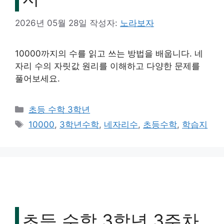
2026년 05월 28일
작성자:
노라보자
10000까지의 수를 읽고 쓰는 방법을 배웁니다. 네
자리 수의 자릿값 원리를 이해하고 다양한 문제를
풀어보세요.
카
초등 수학 3학년
테
태
10000
,
3학년수학
,
네자리수
,
초등수학
,
학습지
고
그
리
초등 수학 3학년 3주차