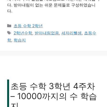
다. 받아내림이 없는 쉬운 문제들로 구성하였습니
다.
카
초등 수학 2학년
테
태
2학년수학
,
받아내림없음
,
세자리뺄셈
,
초등수
고
그
학
,
학습지
리
초등 수학 3학년 4주차
– 10000까지의 수 학습
지