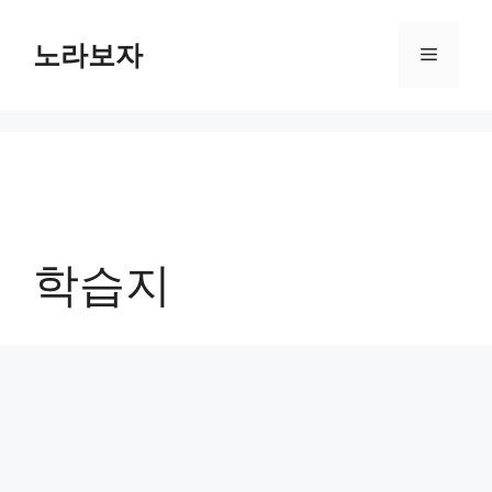
컨
텐
노라보자
메
츠
로
뉴
건
너
뛰
기
학습지