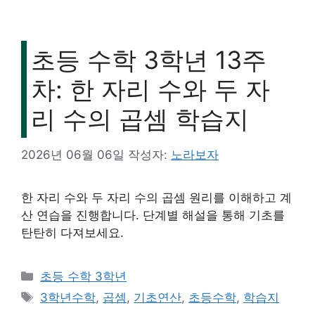
초등 수학 3학년 13주
차: 한 자리 수와 두 자
리 수의 곱셈 학습지
2026년 06월 06일
작성자:
노라보자
한 자리 수와 두 자리 수의 곱셈 원리를 이해하고 계
산 연습을 진행합니다. 단계별 해설을 통해 기초를
탄탄히 다져보세요.
카
초등 수학 3학년
테
태
3학년수학
,
곱셈
,
기초연산
,
초등수학
,
학습지
고
그