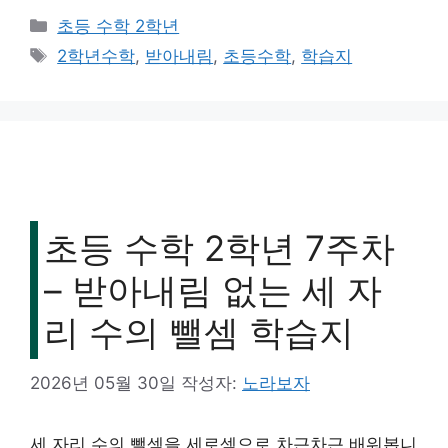
카
초등 수학 2학년
테
태
2학년수학
,
받아내림
,
초등수학
,
학습지
고
그
리
초등 수학 2학년 7주차
– 받아내림 없는 세 자
리 수의 뺄셈 학습지
2026년 05월 30일
작성자:
노라보자
세 자리 수의 뺄셈을 세로셈으로 차근차근 배워봅니