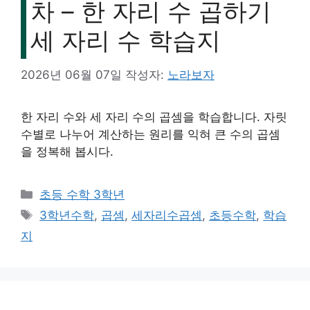
차 – 한 자리 수 곱하기
세 자리 수 학습지
2026년 06월 07일
작성자:
노라보자
한 자리 수와 세 자리 수의 곱셈을 학습합니다. 자릿
수별로 나누어 계산하는 원리를 익혀 큰 수의 곱셈
을 정복해 봅시다.
카
초등 수학 3학년
테
태
3학년수학
,
곱셈
,
세자리수곱셈
,
초등수학
,
학습
고
그
지
리