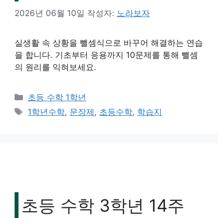
2026년 06월 10일
작성자:
노라보자
실생활 속 상황을 뺄셈식으로 바꾸어 해결하는 연습
을 합니다. 기초부터 응용까지 10문제를 통해 뺄셈
의 원리를 익혀보세요.
카
초등 수학 1학년
테
태
1학년수학
,
문장제
,
초등수학
,
학습지
고
그
리
초등 수학 3학년 14주