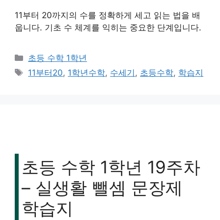
11부터 20까지의 수를 정확하게 세고 읽는 법을 배
웁니다. 기초 수 체계를 익히는 중요한 단계입니다.
카
초등 수학 1학년
테
태
11부터20
,
1학년수학
,
수세기
,
초등수학
,
학습지
고
그
리
초등 수학 1학년 19주차
– 실생활 뺄셈 문장제
학습지