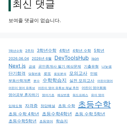
최신 댓글
보여줄 댓글이 없습니다.
3학년수학
4학년
5학년
4학년 수학
2주차
1학년수학
DevToolsHub
json
2026.06.04
2026년 6월
Next.js
기출유형
곱셈
공인중개사 필기 예상문제
나눗셈
모의고사
단기합격
로또
민법
당첨번호
로또분석
수학학습지
실전 모의고사
부동산학개론
분수
어린이영어
어린이 영어회화
어린이 영어 유튜브
어린이 영어 유튜브 채널 추천
영어공부 혼자하기
영어기초
예상번호
유아 영어
워드프레스
초등수학
자격증
초등 수학
입체도형
정답해설
초등수학4학년
초등 수학 4학년
초등 수학 5학년
초등수학5학년
학습지
초등영어