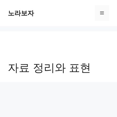
컨
텐
노라보자
메
츠
로
뉴
건
너
뛰
기
자료 정리와 표현