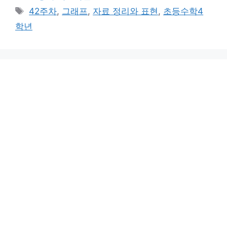
테
태
42주차
,
그래프
,
자료 정리와 표현
,
초등수학4
고
그
학년
리