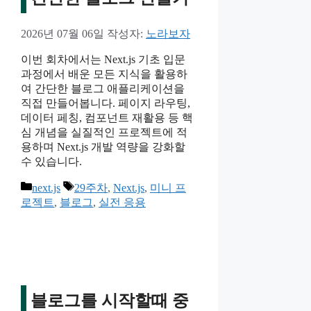
2026년 07월 06일
작성자:
노라보자
이번 회차에서는 Next.js 기초 입문
과정에서 배운 모든 지식을 활용하
여 간단한 블로그 애플리케이션을
직접 만들어봅니다. 페이지 라우팅,
데이터 페칭, 컴포넌트 재활용 등 핵
심 개념을 실질적인 프로젝트에 적
용하며 Next.js 개발 역량을 강화할
수 있습니다.
카
태
next.js
29주차
,
Next.js
,
미니 프
테
그
로젝트
,
블로그
,
실전 응용
고
리
블로그를 시작할때 중