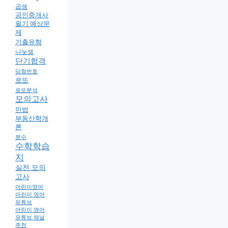
곱셈
공인중개사
필기 예상문
제
기출유형
나눗셈
단기합격
당첨번호
로또
로또분석
모의고사
민법
부동산학개
론
분수
수학학습
지
실전 모의
고사
어린이영어
어린이 영어
유튜브
어린이 영어
유튜브 채널
추천