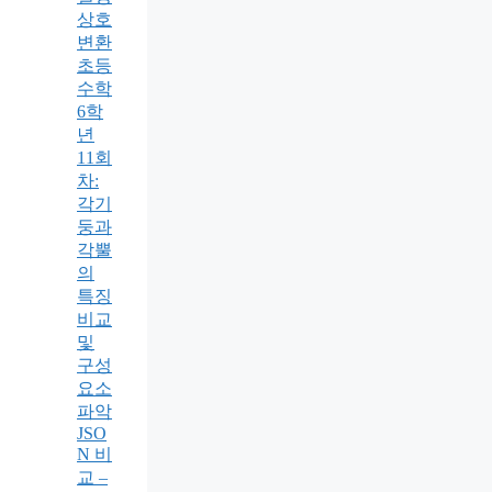
상호
변환
초등
수학
6학
년
11회
차:
각기
둥과
각뿔
의
특징
비교
및
구성
요소
파악
JSO
N 비
교 –