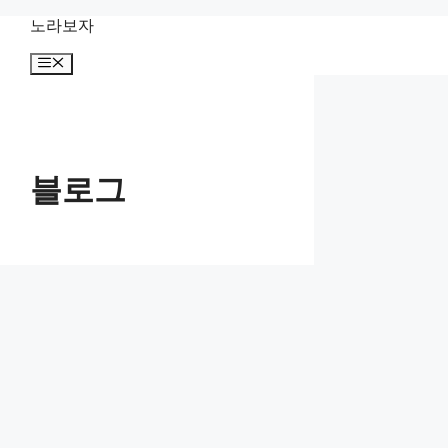
컨
노라보자
텐
메
츠
뉴
로
건
너
뛰
기
블로그