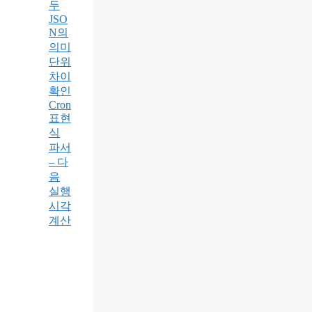
두
JSO
N의
의미
단위
차이
확인
Cron
표현
식
파서
– 다
음
실행
시각
계산