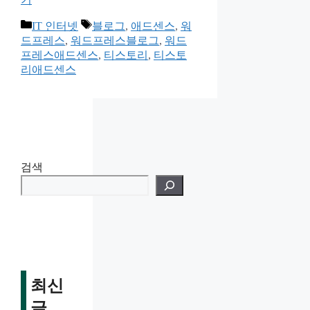
카
태
IT 인터넷
블로그
,
애드센스
,
워
테
그
드프레스
,
워드프레스블로그
,
워드
고
프레스애드센스
,
티스토리
,
티스토
리
리애드센스
검색
최신
글