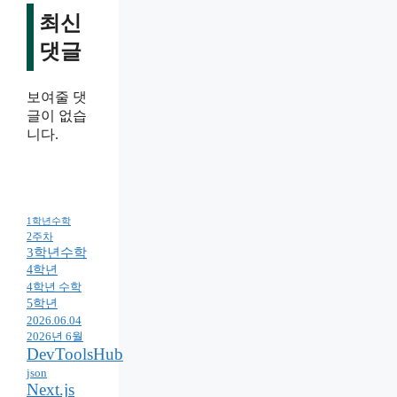
최신
댓글
보여줄 댓
글이 없습
니다.
1학년수학
2주차
3학년수학
4학년
4학년 수학
5학년
2026.06.04
2026년 6월
DevToolsHub
json
Next.js