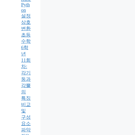
Pyth
on
설정
상호
변환
초등
수학
6학
년
11회
차:
각기
둥과
각뿔
의
특징
비교
및
구성
요소
파악