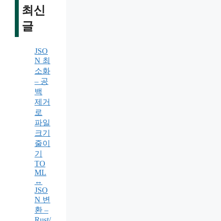
최신
글
JSO
N 최
소화
– 공
백
제거
로
파일
크기
줄이
기
TO
ML
↔
JSO
N 변
환 –
Rust/