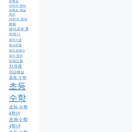
유튜브
어린이 영어
유튜브 채널
추천
어린이 영어
회화
영어공부 혼
자하기
영어기초
예상번호
워드프레스
유아 영어
입체도형
자격증
정답해설
초등 수학
초등
수학
초등 수학
4학년
초등수학
4학년