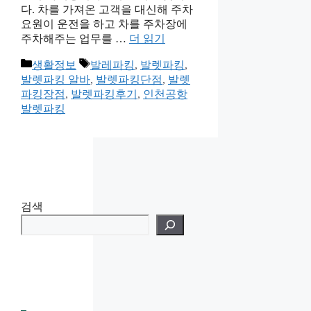
다. 차를 가져온 고객을 대신해 주차
요원이 운전을 하고 차를 주차장에
주차해주는 업무를 …
더 읽기
카
태
생활정보
발레파킹
,
발렛파킹
,
테
그
발렛파킹 알바
,
발렛파킹단점
,
발렛
고
파킹장점
,
발렛파킹후기
,
인천공항
리
발렛파킹
검색