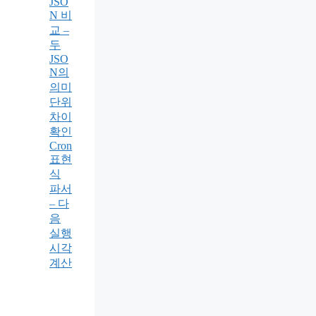
JSO
N 비
교 –
두
JSO
N의
의미
단위
차이
확인
Cron
표현
식
파서
– 다
음
실행
시각
계산