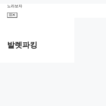
컨
노라보자
텐
메
츠
뉴
로
건
너
뛰
기
발렛파킹