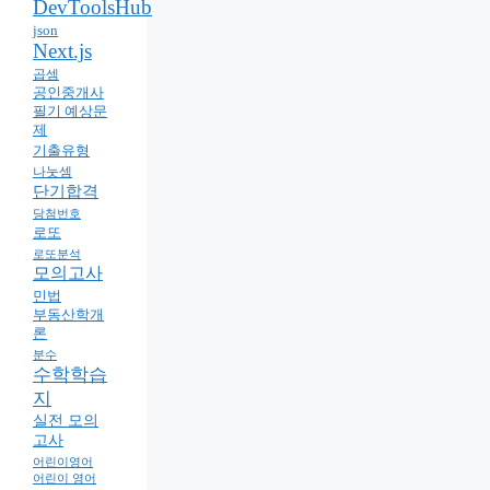
DevToolsHub
json
Next.js
곱셈
공인중개사
필기 예상문
제
기출유형
나눗셈
단기합격
당첨번호
로또
로또분석
모의고사
민법
부동산학개
론
분수
수학학습
지
실전 모의
고사
어린이영어
어린이 영어