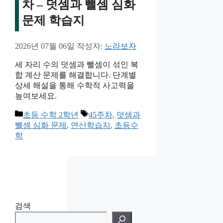
차 – 덧셈과 뺄셈 심화
문제 학습지
2026년 07월 06일
작성자:
노라보자
세 자리 수의 덧셈과 뺄셈이 섞인 복
합 계산 문제를 해결합니다. 단계별
상세 해설을 통해 수학적 사고력을
높여보세요.
카
태
초등 수학 2학년
45주차
,
덧셈과
테
그
뺄셈 심화 문제
,
연산학습지
,
초등수
고
학
리
검색