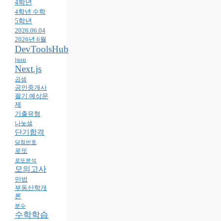
4학년
4학년 수학
5학년
2026.06.04
2026년 6월
DevToolsHub
json
Next.js
곱셈
공인중개사
필기 예상문
제
기출유형
나눗셈
단기합격
당첨번호
로또
로또분석
모의고사
민법
부동산학개
론
분수
수학학습