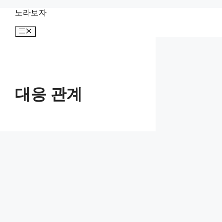
컨
노라보자
텐
메
츠
뉴
로
건
너
뛰
기
대응 관계