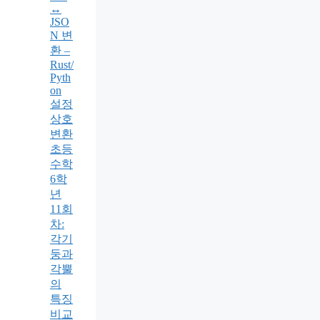
↔
JSO
N 변
환 –
Rust/
Pyth
on
설정
상호
변환
초등
수학
6학
년
11회
차:
각기
둥과
각뿔
의
특징
비교