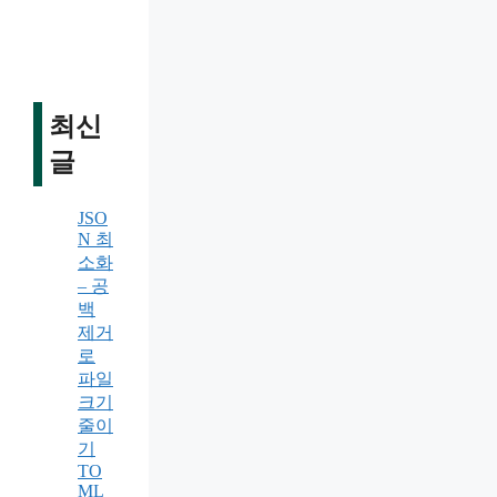
최신
글
JSO
N 최
소화
– 공
백
제거
로
파일
크기
줄이
기
TO
ML