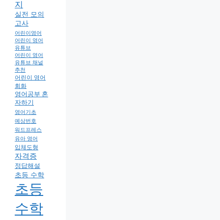
지
실전 모의
고사
어린이영어
어린이 영어
유튜브
어린이 영어
유튜브 채널
추천
어린이 영어
회화
영어공부 혼
자하기
영어기초
예상번호
워드프레스
유아 영어
입체도형
자격증
정답해설
초등 수학
초등
수학