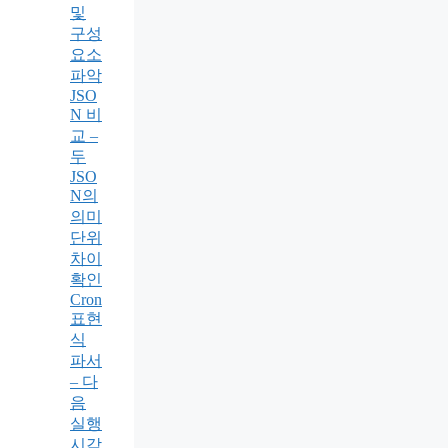
및
구성
요소
파악
JSO
N 비
교 –
두
JSO
N의
의미
단위
차이
확인
Cron
표현
식
파서
– 다
음
실행
시각