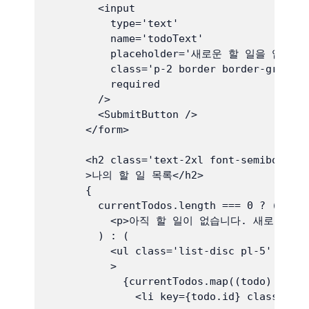
        <input

          type='text'

          name='todoText'

          placeholder='새로운 할 일을 입력하세
          class='p-2 border border-gray-30
          required

        />

        <SubmitButton />

      </form>

      <h2 class='text-2xl font-semibold mb
      >나의 할 일 목록</h2>

      {

        currentTodos.length === 0 ? (

          <p>아직 할 일이 없습니다. 새로운 할 
        ) : (

          <ul class='list-disc pl-5'

          >

            {currentTodos.map((todo) => (

              <li key={todo.id} class='tex