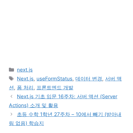
카
next.js
테
태
Next.js
,
useFormStatus
,
데이터 변경
,
서버 액
고
그
션
,
폼 처리
,
프론트엔드 개발
리
Next.js 기초 입문 16주차: 서버 액션 (Server
Actions) 소개 및 활용
초등 수학 1학년 27주차 – 10에서 빼기 (받아내
림 없음) 학습지