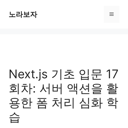
컨
텐
노라보자
메
츠
로
뉴
건
너
뛰
기
Next.js 기초 입문 17
회차: 서버 액션을 활
용한 폼 처리 심화 학
습