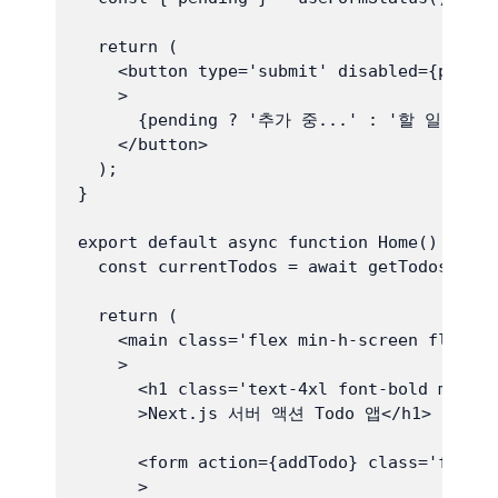
  return (

    <button type='submit' disabled={pendin
    >

      {pending ? '추가 중...' : '할 일 추가'}
    </button>

  );

}

export default async function Home() {

  const currentTodos = await getTodo
  return (

    <main class='flex min-h-screen flex-co
    >

      <h1 class='text-4xl font-bold mb-8'

      >Next.js 서버 액션 Todo 앱</h1>

      <form action={addTodo} class='flex g
      >
