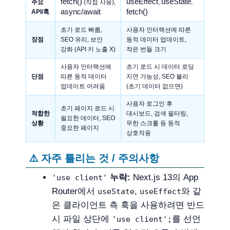
fetch()
useEffect
useState
주요
(직접 사용),
,
,
async/await
fetch()
API/훅
초기 로드 빠름,
사용자 인터랙션에 따른
장점
SEO 유리, 보안
동적 데이터 업데이트,
강화 (API 키 노출 X)
작은 번들 크기
사용자 인터랙션에
초기 로드 시 데이터 로딩
단점
따른 동적 데이터
지연 가능성, SEO 불리
업데이트 어려움
(초기 데이터 없으면)
사용자 로그인 후
초기 페이지 로드 시
적합한
대시보드, 검색 필터링,
필요한 데이터, SEO
상황
무한 스크롤 등 동적
중요한 페이지
상호작용
⚠️ 자주 틀리는 것 / 주의사항
누락:
Next.js 13의 App
'use client'
Router에서
,
와 같
useState
useEffect
은 클라이언트 측 훅을 사용하려면 반드
시 파일 상단에
를 선언
'use client';