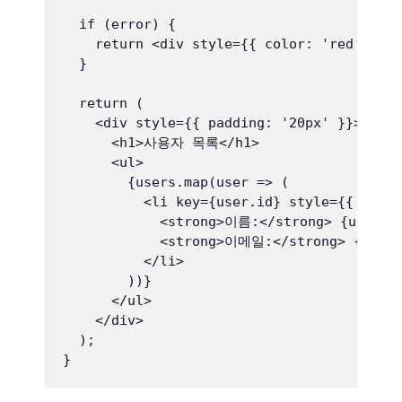
  if (error) {

    return <div style={{ color: 'red' }}
  }

  return (

    <div style={{ padding: '20px' }}>

      <h1>사용자 목록</h1>

      <ul>

        {users.map(user => (

          <li key={user.id} style={{ margi
            <strong>이름:</strong> {user.na
            <strong>이메일:</strong> {user.e
          </li>

        ))}

      </ul>

    </div>

  );
