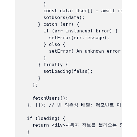
        }

        const data: User[] = await respons
        setUsers(data);

      } catch (err) {

        if (err instanceof Error) {

          setError(err.message);

        } else {

          setError('An unknown error occur
        }

      } finally {

        setLoading(false);

      }

    };

    fetchUsers();

  }, []); // 빈 의존성 배열: 컴포넌트 마운트 
  if (loading) {

    return <div>사용자 정보를 불러오는 중...</d
  }
