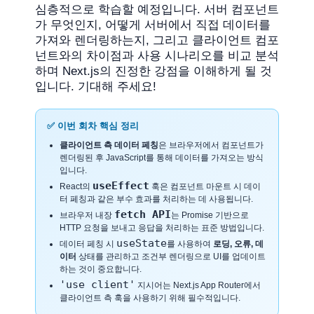
심층적으로 학습할 예정입니다. 서버 컴포넌트
가 무엇인지, 어떻게 서버에서 직접 데이터를
가져와 렌더링하는지, 그리고 클라이언트 컴포
넌트와의 차이점과 사용 시나리오를 비교 분석
하며 Next.js의 진정한 강점을 이해하게 될 것
입니다. 기대해 주세요!
✅ 이번 회차 핵심 정리
클라이언트 측 데이터 페칭
은 브라우저에서 컴포넌트가
렌더링된 후 JavaScript를 통해 데이터를 가져오는 방식
입니다.
useEffect
React의
훅은 컴포넌트 마운트 시 데이
터 페칭과 같은 부수 효과를 처리하는 데 사용됩니다.
fetch API
브라우저 내장
는 Promise 기반으로
HTTP 요청을 보내고 응답을 처리하는 표준 방법입니다.
useState
데이터 페칭 시
를 사용하여
로딩, 오류, 데
이터
상태를 관리하고 조건부 렌더링으로 UI를 업데이트
하는 것이 중요합니다.
'use client'
지시어는 Next.js App Router에서
클라이언트 측 훅을 사용하기 위해 필수적입니다.