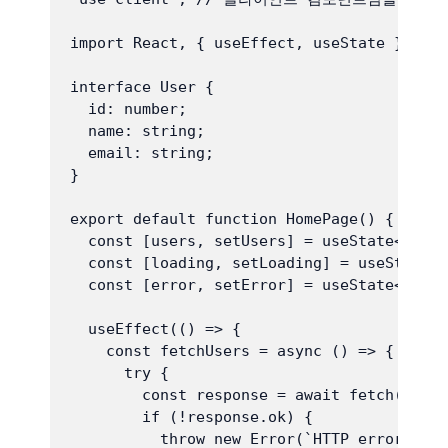
import React, { useEffect, useState } from
interface User {

  id: number;

  name: string;

  email: string;

}

export default function HomePage() {

  const [users, setUsers] = useState<User[
  const [loading, setLoading] = useState<b
  const [error, setError] = useState<strin
  useEffect(() => {

    const fetchUsers = async () => {

      try {

        const response = await fetch('http
        if (!response.ok) {

          throw new Error(`HTTP error! sta