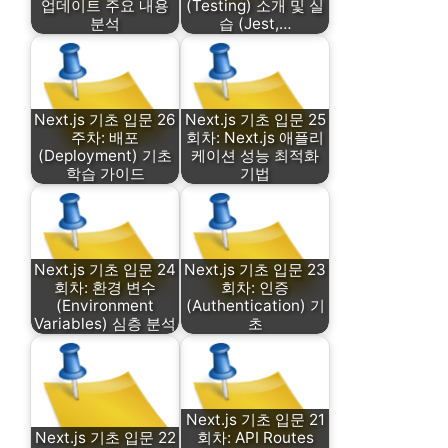
업데이트 주요 내용
(Testing) 소개 및 실
분석
습 (Jest,…
Next.js 기초 입문 26
Next.js 기초 입문 25
주차: 배포
회차: Next.js 애플리
(Deployment) 기초
케이션 성능 최적화
학습 가이드
기법
Next.js 기초 입문 24
Next.js 기초 입문 23
회차: 환경 변수
회차: 인증
(Environment
(Authentication) 기
Variables) 심층 분석
초
Next.js 기초 입문 21
Next.js 기초 입문 22
회차: API Routes