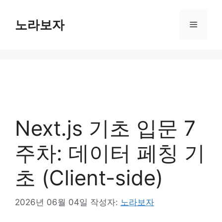
컨
텐
노라보자
메
츠
로
뉴
건
너
뛰
기
Next.js 기초 입문 7
주차: 데이터 페칭 기
초 (Client-side)
2026년 06월 04일
작성자:
노라보자