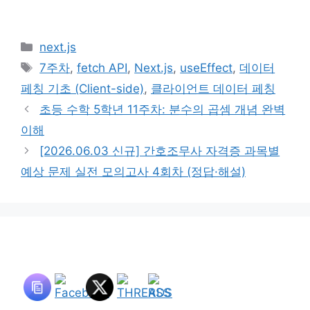
카
next.js
테
태
7주차
,
fetch API
,
Next.js
,
useEffect
,
데이터
고
그
페칭 기초 (Client-side)
,
클라이언트 데이터 페칭
리
초등 수학 5학년 11주차: 분수의 곱셈 개념 완벽
이해
[2026.06.03 신규] 간호조무사 자격증 과목별
예상 문제 실전 모의고사 4회차 (정답·해설)