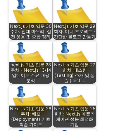
Next.js 기초 입문 30
Next.js 기초 입문 29
주차: 전체 마무리, 실
회차: 미니 프로젝트 -
전 응용 및 종합 정리
간단한 블로그 만들기
next.js 기초 입문 28
Next.js 기초 입문 27
주차 - Next.js 13/14
회차: 테스팅
업데이트 주요 내용
(Testing) 소개 및 실
분석
습 (Jest,…
Next.js 기초 입문 26
Next.js 기초 입문 25
주차: 배포
회차: Next.js 애플리
(Deployment) 기초
케이션 성능 최적화
학습 가이드
기법