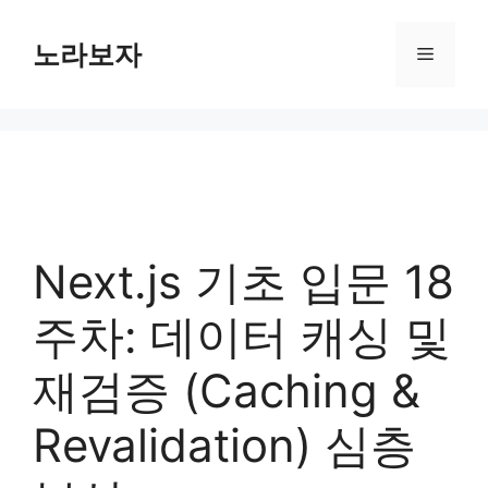
컨
텐
노라보자
메
츠
로
뉴
건
너
뛰
기
Next.js 기초 입문 18
주차: 데이터 캐싱 및
재검증 (Caching &
Revalidation) 심층