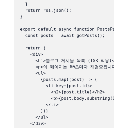
  }

  return res.json();

}

export default async function PostsPage() 
  const posts = await getPosts();

  return (

    <div>

      <h1>블로그 게시물 목록 (ISR 적용)</h1>

      <p>이 페이지는 60초마다 재검증됩니다. (현재 시간
      <ul>

        {posts.map((post) => (

          <li key={post.id}>

            <h2>{post.title}</h2>

            <p>{post.body.substring(0, 100
          </li>

        ))}

      </ul>

    </div>
