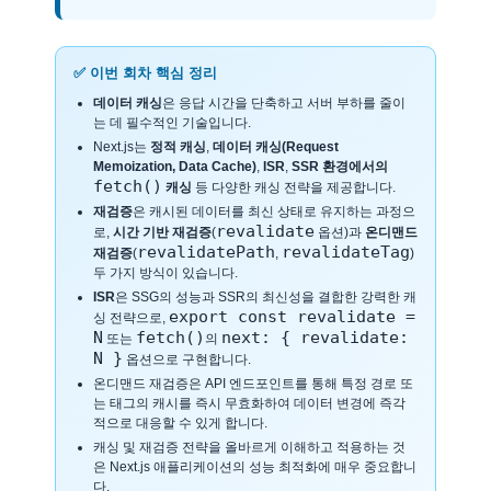
✅ 이번 회차 핵심 정리
데이터 캐싱
은 응답 시간을 단축하고 서버 부하를 줄이
는 데 필수적인 기술입니다.
Next.js는
정적 캐싱
,
데이터 캐싱(Request
Memoization, Data Cache)
,
ISR
,
SSR 환경에서의
fetch()
캐싱
등 다양한 캐싱 전략을 제공합니다.
재검증
은 캐시된 데이터를 최신 상태로 유지하는 과정으
revalidate
로,
시간 기반 재검증
(
옵션)과
온디맨드
revalidatePath
revalidateTag
재검증
(
,
)
두 가지 방식이 있습니다.
ISR
은 SSG의 성능과 SSR의 최신성을 결합한 강력한 캐
export const revalidate =
싱 전략으로,
N
fetch()
next: { revalidate:
또는
의
N }
옵션으로 구현합니다.
온디맨드 재검증은 API 엔드포인트를 통해 특정 경로 또
는 태그의 캐시를 즉시 무효화하여 데이터 변경에 즉각
적으로 대응할 수 있게 합니다.
캐싱 및 재검증 전략을 올바르게 이해하고 적용하는 것
은 Next.js 애플리케이션의 성능 최적화에 매우 중요합니
다.