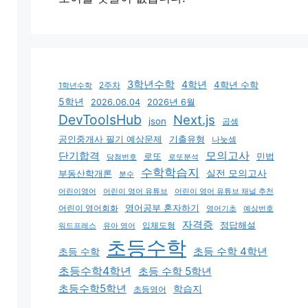
3학년수학
4학년
4학년 수학
2주차
1학년수학
5학년
2026.06.04
2026년 6월
DevToolsHub
Next.js
json
곱셈
기출유형
공인중개사 필기 예상문제
나눗셈
모의고사
단기합격
로또
민법
당첨번호
로또분석
수학학습지
실전 모의고사
부동산학개론
분수
어린이영어
어린이 영어 유튜브
어린이 영어 유튜브 채널 추천
어린이 영어회화
영어공부 혼자하기
영어기초
예상번호
자격증
입체도형
정답해설
유아 영어
워드프레스
초등수학
초등 수학 4학년
초등 수학
초등수학4학년
초등 수학 5학년
초등수학5학년
학습지
초등영어