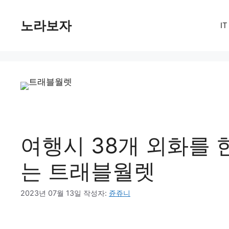
컨
텐
노라보자
I
츠
로
건
너
뛰
기
여행시 38개 외화를 
는 트래블월렛
2023년 07월 13일
작성자:
쥰쥬니